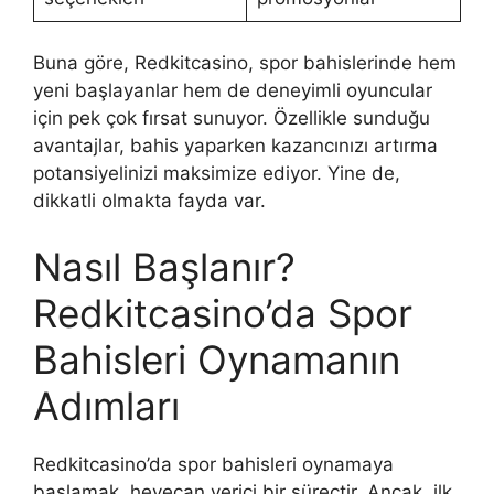
Buna göre, Redkitcasino, spor bahislerinde hem
yeni başlayanlar hem de deneyimli oyuncular
için pek çok fırsat sunuyor. Özellikle sunduğu
avantajlar, bahis yaparken kazancınızı artırma
potansiyelinizi maksimize ediyor. Yine de,
dikkatli olmakta fayda var.
Nasıl Başlanır?
Redkitcasino’da Spor
Bahisleri Oynamanın
Adımları
Redkitcasino’da spor bahisleri oynamaya
başlamak, heyecan verici bir süreçtir. Ancak, ilk