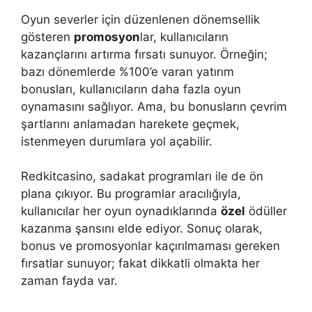
Oyun severler için düzenlenen dönemsellik
gösteren
promosyon
lar, kullanıcıların
kazançlarını artırma fırsatı sunuyor. Örneğin;
bazı dönemlerde %100’e varan yatırım
bonusları, kullanıcıların daha fazla oyun
oynamasını sağlıyor. Ama, bu bonusların çevrim
şartlarını anlamadan harekete geçmek,
istenmeyen durumlara yol açabilir.
Redkitcasino, sadakat programları ile de ön
plana çıkıyor. Bu programlar aracılığıyla,
kullanıcılar her oyun oynadıklarında
özel
ödüller
kazanma şansını elde ediyor. Sonuç olarak,
bonus ve promosyonlar kaçırılmaması gereken
fırsatlar sunuyor; fakat dikkatli olmakta her
zaman fayda var.