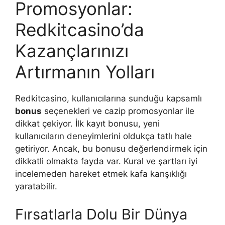
Promosyonlar:
Redkitcasino’da
Kazançlarınızı
Artırmanın Yolları
Redkitcasino, kullanıcılarına sunduğu kapsamlı
bonus
seçenekleri ve cazip promosyonlar ile
dikkat çekiyor. İlk kayıt bonusu, yeni
kullanıcıların deneyimlerini oldukça tatlı hale
getiriyor. Ancak, bu bonusu değerlendirmek için
dikkatli olmakta fayda var. Kural ve şartları iyi
incelemeden hareket etmek kafa karışıklığı
yaratabilir.
Fırsatlarla Dolu Bir Dünya