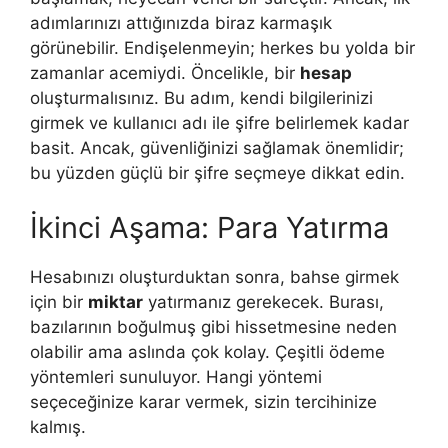
adımlarınızı attığınızda biraz karmaşık
görünebilir. Endişelenmeyin; herkes bu yolda bir
zamanlar acemiydi. Öncelikle, bir
hesap
oluşturmalısınız. Bu adım, kendi bilgilerinizi
girmek ve kullanıcı adı ile şifre belirlemek kadar
basit. Ancak, güvenliğinizi sağlamak önemlidir;
bu yüzden güçlü bir şifre seçmeye dikkat edin.
İkinci Aşama: Para Yatırma
Hesabınızı oluşturduktan sonra, bahse girmek
için bir
miktar
yatırmanız gerekecek. Burası,
bazılarının boğulmuş gibi hissetmesine neden
olabilir ama aslında çok kolay. Çeşitli ödeme
yöntemleri sunuluyor. Hangi yöntemi
seçeceğinize karar vermek, sizin tercihinize
kalmış.