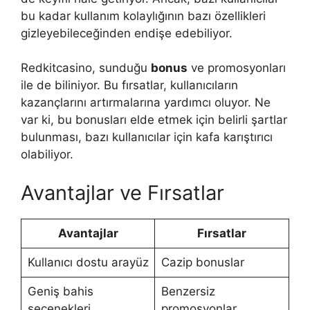
bu kadar kullanım kolaylığının bazı özellikleri
gizleyebileceğinden endişe edebiliyor.
Redkitcasino, sunduğu
bonus
ve promosyonları
ile de biliniyor. Bu fırsatlar, kullanıcıların
kazançlarını artırmalarına yardımcı oluyor. Ne
var ki, bu bonusları elde etmek için belirli şartlar
bulunması, bazı kullanıcılar için kafa karıştırıcı
olabiliyor.
Avantajlar ve Fırsatlar
Avantajlar
Fırsatlar
Kullanıcı dostu arayüz
Cazip bonuslar
Geniş bahis
Benzersiz
seçenekleri
promosyonlar