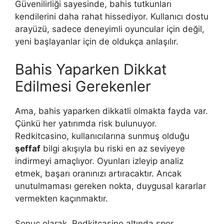
Güvenilirliği sayesinde, bahis tutkunları
kendilerini daha rahat hissediyor. Kullanıcı dostu
arayüzü, sadece deneyimli oyuncular için değil,
yeni başlayanlar için de oldukça anlaşılır.
Bahis Yaparken Dikkat
Edilmesi Gerekenler
Ama, bahis yaparken dikkatli olmakta fayda var.
Çünkü her yatırımda risk bulunuyor.
Redkitcasino, kullanıcılarına sunmuş olduğu
şeffaf
bilgi akışıyla bu riski en az seviyeye
indirmeyi amaçlıyor. Oyunları izleyip analiz
etmek, başarı oranınızı artıracaktır. Ancak
unutulmaması gereken nokta, duygusal kararlar
vermekten kaçınmaktır.
Sonuç olarak, Redkitcasino altında spor