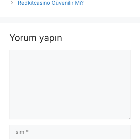
Redkitcasino Güvenilir Mi?
Yorum yapın
Yorum
İsim