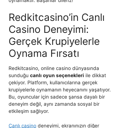
oynamaktır. Başarılar dileriz!
Redkitcasino’in Canlı
Casino Deneyimi:
Gerçek Krupiyelerle
Oynama Fırsatı
Redkitcasino, online casino dünyasında
sunduğu
canlı oyun seçenekleri
ile dikkat
çekiyor. Platform, kullanıcılarına gerçek
krupiyelerle oynamanın heyecanını yaşatıyor.
Bu, oyuncular için sadece şansa dayalı bir
deneyim değil, aynı zamanda sosyal bir
etkileşim sağlıyor.
Canlı casino
deneyimi, ekranınızın diğer