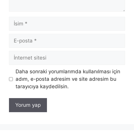
İsim
E-
posta
İnternet
sitesi
Daha sonraki yorumlarımda kullanılması için
adım, e-posta adresim ve site adresim bu
tarayıcıya kaydedilsin.