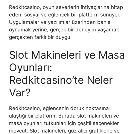
Redkitcasino, oyun severlerin ihtiyaçlarına hitap
eden, sosyal ve eğlenceli bir platform sunuyor.
Uygulamalar ve yazılımlar üzerinden bahis
oynamak yerine, gerçek bir deneyim yaşamak
gerçekten farklı bir duygu.
Slot Makineleri ve Masa
Oyunları:
Redkitcasino’te Neler
Var?
Redkitcasino, eğlencenin doruk noktasına
ulaştığı bir platform. Burada slot makineleri ve
masa oyunları tutkunları için çeşitli seçenekler
mevcut. Slot makineleri, göz alıcı grafiklerle ve