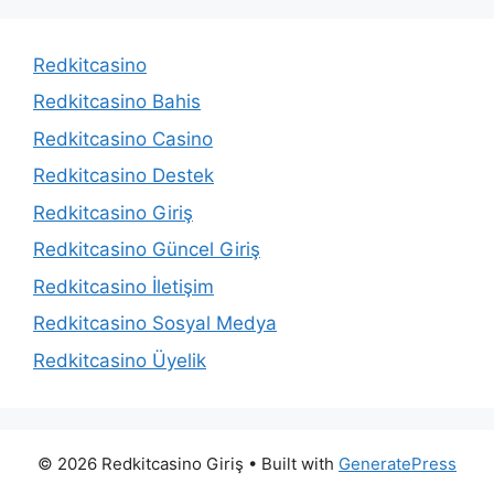
Redkitcasino
Redkitcasino Bahis
Redkitcasino Casino
Redkitcasino Destek
Redkitcasino Giriş
Redkitcasino Güncel Giriş
Redkitcasino İletişim
Redkitcasino Sosyal Medya
Redkitcasino Üyelik
© 2026 Redkitcasino Giriş
• Built with
GeneratePress