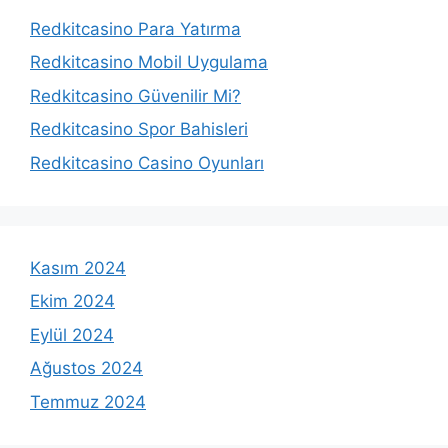
Redkitcasino Para Yatırma
Redkitcasino Mobil Uygulama
Redkitcasino Güvenilir Mi?
Redkitcasino Spor Bahisleri
Redkitcasino Casino Oyunları
Kasım 2024
Ekim 2024
Eylül 2024
Ağustos 2024
Temmuz 2024