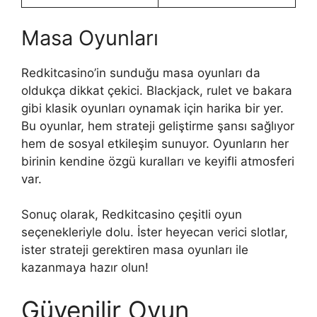
Masa Oyunları
Redkitcasino’in sunduğu masa oyunları da
oldukça dikkat çekici. Blackjack, rulet ve bakara
gibi klasik oyunları oynamak için harika bir yer.
Bu oyunlar, hem strateji geliştirme şansı sağlıyor
hem de sosyal etkileşim sunuyor. Oyunların her
birinin kendine özgü kuralları ve keyifli atmosferi
var.
Sonuç olarak, Redkitcasino çeşitli oyun
seçenekleriyle dolu. İster heyecan verici slotlar,
ister strateji gerektiren masa oyunları ile
kazanmaya hazır olun!
Güvenilir Oyun