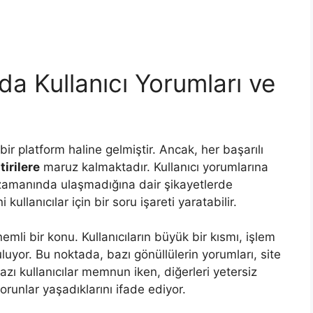
a Kullanıcı Yorumları ve
 bir platform haline gelmiştir. Ancak, her başarılı
tirilere
maruz kalmaktadır. Kullanıcı yorumlarına
n zamanında ulaşmadığına dair şikayetlerde
llanıcılar için bir soru işareti yaratabilir.
emli bir konu. Kullanıcıların büyük bir kısmı, işlem
uluyor. Bu noktada, bazı gönüllülerin yorumları, site
 bazı kullanıcılar memnun iken, diğerleri yetersiz
orunlar yaşadıklarını ifade ediyor.