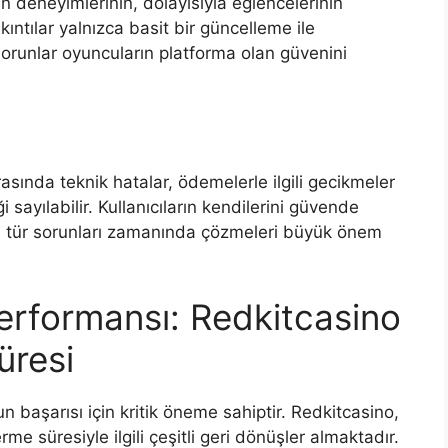
yun deneyimlerinin, dolayısıyla eğlencelerinin
ıntılar yalnızca basit bir güncelleme ile
 sorunlar oyuncuların platforma olan güvenini
sında teknik hatalar, ödemelerle ilgili gecikmeler
i sayılabilir. Kullanıcıların kendilerini güvende
 bu tür sorunları zamanında çözmeleri büyük önem
erformansı: Redkitcasino
üresi
un başarısı için kritik öneme sahiptir. Redkitcasino,
rme süresiyle ilgili çeşitli geri dönüşler almaktadır.