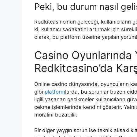
Peki, bu durum nasıl gel
Redkitcasino’nun geleceği, kullanıcıların ge
ki, kullanıcı sadakatini artırmak için sürek
olarak, bu platform üzerine yapılan yoruml
Casino Oyunlarında 
Redkitcasino’da Karş
Online casino dünyasında, oyuncuların karşı
gibi
platform
larda, bu sorunlar bazen ciddi
ilgili yaşanan gecikmeler kullanıcıların gü
çekme işlemlerinde kendini gösterir. Yaln
moralini bozabilir.
Bir diğer yaygın sorun ise teknik aksaklık