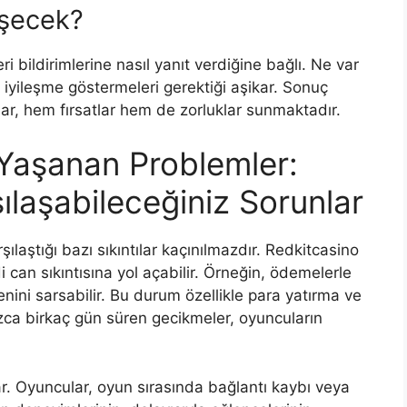
işecek?
ri bildirimlerine nasıl yanıt verdiğine bağlı. Ne var
li iyileşme göstermeleri gerektiği aşikar. Sonuç
ar, hem fırsatlar hem de zorluklar sunmaktadır.
Yaşanan Problemler:
ılaşabileceğiniz Sorunlar
laştığı bazı sıkıntılar kaçınılmazdır. Redkitcasino
 can sıkıntısına yol açabilir. Örneğin, ödemelerle
venini sarsabilir. Bu durum özellikle para yatırma ve
ızca birkaç gün süren gecikmeler, oyuncuların
lar. Oyuncular, oyun sırasında bağlantı kaybı veya