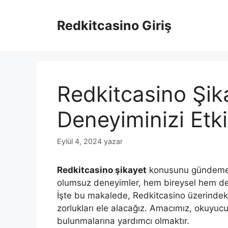
İçeriğe
atla
Redkitcasino Giriş
Redkitcasino Şika
Deneyiminizi Etk
Eylül 4, 2024
yazar
Redkitcasino şikayet
konusunu gündeme a
olumsuz deneyimler, hem bireysel hem de g
İşte bu makalede, Redkitcasino üzerindeki 
zorlukları ele alacağız. Amacımız, okuyucul
bulunmalarına yardımcı olmaktır.