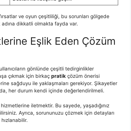
atlar ve oyun çeşitliliği, bu sorunları gölgede
k adına dikkatli olmakta fayda var.
tlerine Eşlik Eden Çözüm
llanıcıların gönlünde çeşitli tedirginlikler
aşa çıkmak için birkaç
pratik
çözüm önerisi
erine sağduyu ile yaklaşmaları gerekiyor. Şikayetler
 da, her durum kendi içinde değerlendirilmeli.
hizmetlerine iletmektir. Bu sayede, yaşadığınız
abilirsiniz. Ayrıca, sorununuzu çözmek için detayları
hızlanabilir.